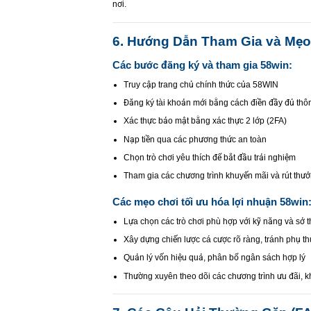
nơi.
6. Hướng Dẫn Tham Gia và Mẹo
Các bước đăng ký và tham gia 58win:
Truy cập trang chủ chính thức của 58WIN
Đăng ký tài khoản mới bằng cách điền đầy đủ thôn
Xác thực bảo mật bằng xác thực 2 lớp (2FA)
Nạp tiền qua các phương thức an toàn
Chọn trò chơi yêu thích để bắt đầu trải nghiệm
Tham gia các chương trình khuyến mãi và rút thư
Các mẹo chơi tối ưu hóa lợi nhuận 58win
Lựa chọn các trò chơi phù hợp với kỹ năng và sở 
Xây dựng chiến lược cá cược rõ ràng, tránh phụ t
Quản lý vốn hiệu quả, phân bổ ngân sách hợp lý
Thường xuyên theo dõi các chương trình ưu đãi, k