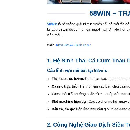
58WIN – TR
58Win
là hệ thống giải trí trực tuyến nổi bật với tốc
tải app 58win để trải nghiệm mượt mà hơn. Hệ thống 
viên mới.
Web:
https://ww-58win.com/
1. Hệ Sinh Thái Cá Cược Toàn 
Các lĩnh vực nổi bật tại 58win:
Thể thao trực tuyến:
Cung cấp các trận đấu bóng đá
Casino trực tiếp:
Trải nghiệm các bàn chơi casino 
Game bài đổi thưởng:
Các trò chơi hấp dẫn như ti
Slot machine hiện đại:
Các trò chơi nổ hũ, quay th
Bắn cá, đá gà:
Đáp ứng nhu cầu giải trí đa dạng củ
2. Công Nghệ Giao Dịch Siêu Tố