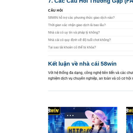
7. Các Câu Hỏi Thường Gặp (F
CÂU HỎI
58WIN hỗ trợ các phương thức giao dịch nào?
Thời gian xác nhận giao dịch là bao lâu?
Nhà cái có uy tín và pháp lý không?
Nhà cái có quy định về độ tuổi chơi không?
Tại sao tài khoản có thể bị khóa?
Kết luận về nhà cái 58win
Với hệ thống đa dạng, công nghệ tiên tiến và các ch
nghiệm dịch vụ chuyên nghiệp, an toàn và có cơ hội