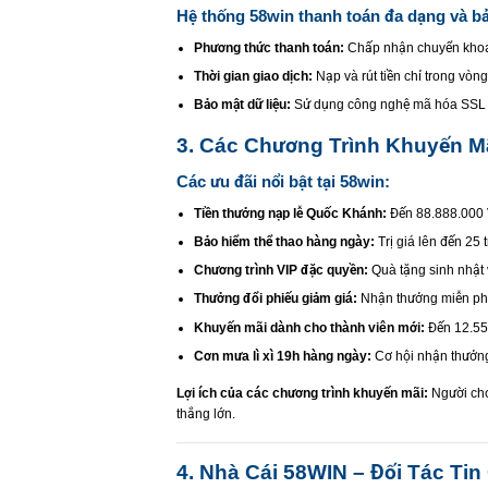
Hệ thống 58win thanh toán đa dạng và b
Phương thức thanh toán:
Chấp nhận chuyển khoản 
Thời gian giao dịch:
Nạp và rút tiền chỉ trong vòn
Bảo mật dữ liệu:
Sử dụng công nghệ mã hóa SSL quố
3. Các Chương Trình Khuyến M
Các ưu đãi nổi bật tại 58win:
Tiền thưởng nạp lễ Quốc Khánh:
Đến 88.888.000
Bảo hiểm thể thao hàng ngày:
Trị giá lên đến 25 
Chương trình VIP đặc quyền:
Quà tặng sinh nhật v
Thưởng đổi phiếu giảm giá:
Nhận thưởng miễn phí
Khuyến mãi dành cho thành viên mới:
Đến 12.55
Cơn mưa lì xì 19h hàng ngày:
Cơ hội nhận thưởng
Lợi ích của các chương trình khuyến mãi:
Người chơ
thắng lớn.
4. Nhà Cái 58WIN – Đối Tác Ti